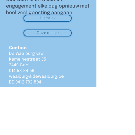
engagement elke dag opnieuw met
heel veel goesting aangaan.
Historiek
Onze missie
Contact
De Waaiburg vzw
Kameinestraat 35
2440 Geel
014 58 84 56
waaiburg@dewaaiburg.be
BE
0412.792.804
Onze afdelingen
Aandacht
't Alternatief
Jan Rap