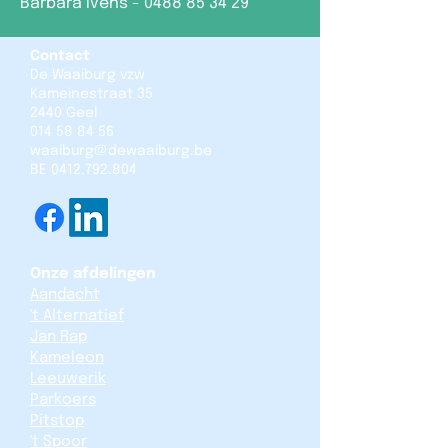
Barbara Ivens -
0488 85 34 29
Contact
De Waaiburg vzw
Kameinestraat 35
2440 Geel
014 58 84 56
waaiburg@dewaaiburg.be
BE
0412.792.804
Onze afdelingen
Aandacht
't Alternatief
Jan Rap
Kameleon
Leeuwerik
Parkoers
Pitstop
't Spoor