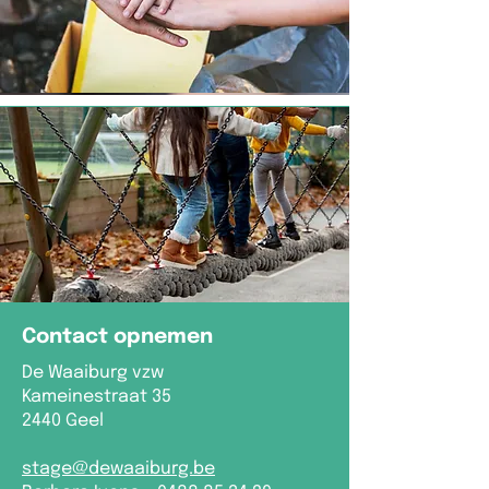
Contact opnemen
De Waaiburg vzw
Kameinestraat 35
2440 Geel
stage@dewaaiburg.be