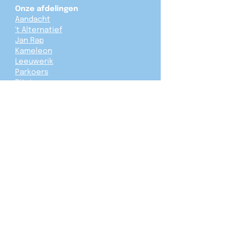
Onze afdelingen
Aandacht
't Alternatief
Jan Rap
Kameleon
Leeuwerik
Parkoers
Pitstop
't Spoor
De Waaiburg
Werken bij De Waaiburg
Ons hulpaanbod
Team De Waaiburg
Nuttige links
Ministerie van Jeugdzaken
Privacybeleid