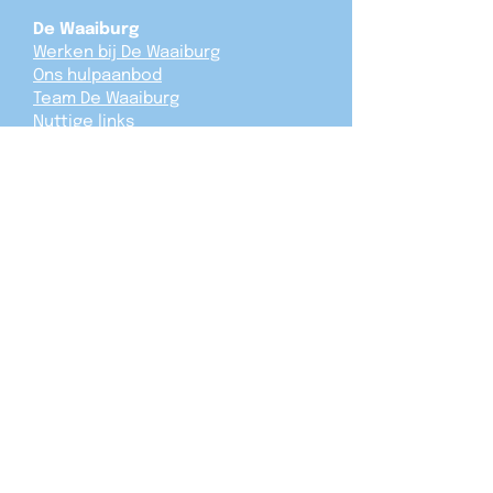
De Waaiburg
Werken bij De Waaiburg
Ons hulpaanbod
Team De Waaiburg
Nuttige links
Ministerie van Jeugdzaken
Privacybeleid
Schrijf je in voor onze nieuwsbrief!
Verzend