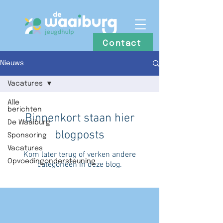
Contact
Nieuws
Vacatures
Alle
berichten
Binnenkort staan hier
De Waaiburg
blogposts
Sponsoring
Vacatures
Kom later terug of verken andere
Opvoedingondersteuning
categorieën in deze blog.