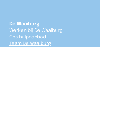
De Waaiburg
Werken bij De Waaiburg
Ons hulpaanbod
Team De Waaiburg
Nuttige links
Ministerie van Jeugdzaken
Privacybeleid
Schrijf je in voor onze nieuwsbrief!
Verzend