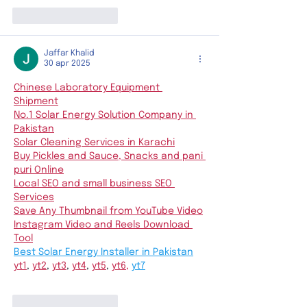
Like
Reageren
Jaffar Khalid
30 apr 2025
Chinese Laboratory Equipment 
Shipment
No.1 Solar Energy Solution Company in 
Pakistan
Solar Cleaning Services in Karachi
Buy Pickles and Sauce, Snacks and pani 
puri Online
Local SEO and small business SEO 
Services
Save Any Thumbnail from YouTube Video
Instagram Video and Reels Download 
Tool
Best Solar Energy Installer in Pakistan
yt1
, 
yt2
, 
yt3
, 
yt4
, 
yt5
, 
yt6
,
yt7
Like
Reageren