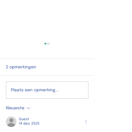
2 opmerkingen
Hey, jij komt t
Heel wat nieuwtjes
Plaats een opmerking...
vanuit De Waaiburg
Nieuwste
Guest
14 dec 2025