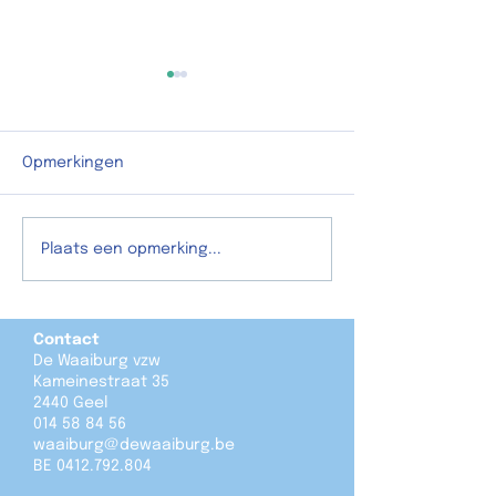
Blink Blink op 7
Afgelopen maan
namen weerom 2
Opmerkingen
vanuit de Waaibu
afdeling de Pitst
aan het podiump
We hebben veel te
Plaats een opmerking...
Blink Blink. Na
vertellen!
voorstellingen in
Warande in Turn
Geel aan de beur
Contact
De Waaiburg vzw
een
Kameinestraat 35
2440 Geel
014 58 84 56
waaiburg@dewaaiburg.be
BE
0412.792.804